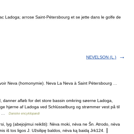
lac
Ladoga
;
arrose
Saint
-
Pétersbourg
et
se
jette
dans
le
golfe
de
NEVELSON (L.)
 voir Neva (homonymie). Neva La Neva à Saint Pétersbourg …
d, danner afløb for det store bassin omkring søerne Ladoga,
ige hjørne af Ladoga ved Schlússelburg og strømmer vest på til
62… …
Danske encyklopædi
rsi, lyg (abejojimui reikšti): Nèva moki, nèva ne Šn. Atrodo, nèva
is iš tos ligos J. Užsilipę baldos, nèva ką baidą Jrk124. ║