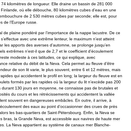
74
kilomètres
de
longueur
.
Elle
draine
un
bassin
de
281
000
Finlande
,
où
elle
débouche
,
80
kilomètres
cubes
d
’
eau
en
une
embouchure
de
2
530
mètres
cubes
par
seconde
;
elle
est
,
pour
es
de
l
’
Europe
russe
.
al
de
plaine
pondéré
par
l
’
importance
de
la
nappe
lacustre
.
De
ce
s
’
effectue
avec
une
extrême
lenteur
,
le
maximum
n
’
est
atteint
ar
les
apports
des
averses
d
’
automne
,
se
prolonge
jusqu
’
en
els
extrêmes
n
’
est
-
il
que
de
2
,
7
et
le
coefficient
d
’
écoulement
reste
modeste
à
ces
latitudes
,
ce
qui
explique
,
avec
ance
relative
du
débit
de
la
Neva
.
Cela
permet
au
fleuve
d
’
être
ondeur
de
son
lit
varie
,
le
plus
souvent
,
entre
6
et
12
mètres
,
mais
rapides
qui
accidentent
le
profil
en
long
;
la
largeur
du
fleuve
est
en
oulets
formés
par
les
rapides
où
la
largeur
du
lit
n
’
excède
pas
200
s
durant
130
jours
en
moyenne
,
ne
connaisse
pas
de
brutales
et
osités
du
cours
et
les
rétrécissements
qui
accidentent
la
vallée
lent
souvent
en
dangereuses
embâcles
.
En
outre
,
il
arrive
,
à
écoulement
des
eaux
au
point
d
’
occasionner
des
crues
de
près
alors
les
bas
-
quartiers
de
Saint
-
Pétersbourg
.
Enfin
,
la
Neva
se
es
bras
,
la
Grande
Neva
,
est
accessible
aux
navires
de
haute
mer
es
.
La
Neva
appartient
au
système
de
canaux
mer
Blanche
-