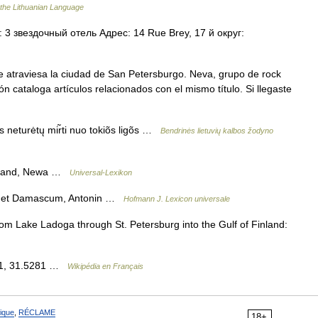
 the Lithuanian Language
3 звездочный отель Адрес: 14 Rue Brey, 17 й округ:
e atraviesa la ciudad de San Petersburgo. Neva, grupo de rock
 cataloga artículos relacionados con el mismo título. Si llegaste
s neturėtų mir̃ti nuo tokiõs ligõs …
Bendrinės lietuvių kalbos žodyno
ssland, Newa …
Universal-Lexikon
am et Damascum, Antonin …
Hofmann J. Lexicon universale
rom Lake Ladoga through St. Petersburg into the Gulf of Finland:
161, 31.5281 …
Wikipédia en Français
ique
,
RÉCLAME
18+