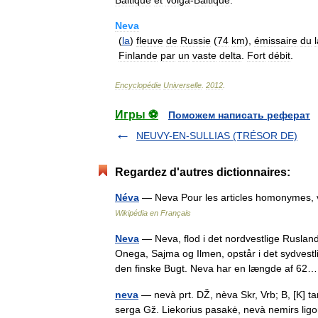
Baltique
et
Volga
-
Baltique
.
Neva
(
la
)
fleuve
de
Russie
(
74
km
),
émissaire
du
Finlande
par
un
vaste
delta
.
Fort
débit
.
Encyclopédie
Universelle
.
2012
.
Игры ⚽
Поможем написать реферат
NEUVY-EN-SULLIAS (TRÉSOR DE)
Regardez d'autres dictionnaires:
Néva
— Neva Pour les articles homonymes,
Wikipédia en Français
Neva
— Neva, flod i det nordvestlige Ruslan
Onega, Sajma og Ilmen, opstår i det sydvestl
den finske Bugt. Neva har en længde af 
neva
— nevà prt. DŽ, nèva Skr, Vrb; B, [K] ta
serga Gž. Liekorius pasakė, nevà nemirs ligon