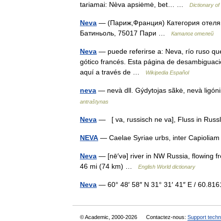
tariamai: Nèva apsiėmė, bet… …
Dictionary of
Neva
— (Париж,Франция) Категория отеля: 
Батиньоль, 75017 Пари …
Каталог отелей
Neva
— puede referirse a: Neva, río ruso qu
gótico francés. Esta página de desambiguación
aquí a través de …
Wikipedia Español
neva
— nevà dll. Gýdytojas sãkė, nevà ligóni
antraštynas
Neva
— [ va, russisch ne va], Fluss in Ru
NEVA
— Caelae Syriae urbs, inter Capioli
Neva
— [nē′və] river in NW Russia, flowing f
46 mi (74 km) …
English World dictionary
Neva
— 60° 48′ 58″ N 31° 31′ 41″ E / 60.8
© Academic, 2000-2026
Contactez-nous:
Support techn