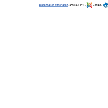
Dictionnaires exportation
, créé sur PHP,
Joomla,