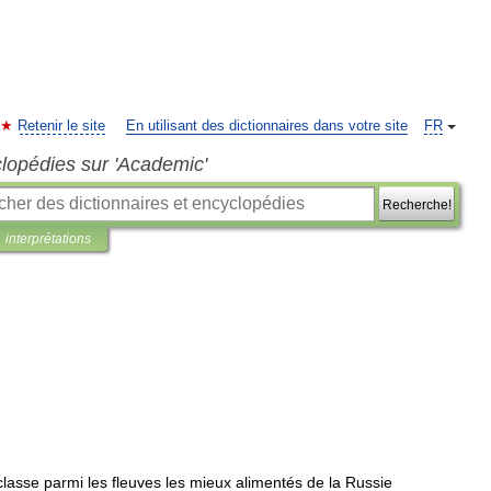
Retenir le site
En utilisant des dictionnaires dans votre site
FR
clopédies sur 'Academic'
Recherche!
interprétations
classe
parmi
les
fleuves
les
mieux
alimentés
de
la
Russie