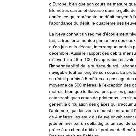
d
’
Europe
,
bien
que
son
cours
ne
mesure
que
kilomètres
carrés
et
déverse
dans
le
golfe
de
année
,
ce
qui
représente
un
débit
moyen
à
l
’
l
’
abondance
du
débit
,
le
quatrième
des
fleuv
La
Neva
connaît
un
régime
d
’
écoulement
niv
fait
,
la
très
forte
montée
printanière
des
eaux
qu
’
en
juin
et
la
décrue
,
interrompue
parfois
p
décembre
.
Aussi
le
rapport
des
débits
mensu
s
’
élève
-
t
-
il
à
48
p
.
100
;
l
’
évaporation
estivale
l
’
imperméabilité
de
la
surface
du
sol
,
l
’
abond
navigable
tout
au
long
de
son
cours
.
La
prof
se
réduit
parfois
à
5
mètres
au
passage
des
moyenne
de
500
mètres
,
à
l
’
exception
des
g
mètres
.
Bien
que
le
fleuve
,
pris
par
les
glace
catastrophiques
crues
de
printemps
,
les
sinu
gênent
la
circulation
des
glaces
qui
s
’
accumu
l
’
automne
,
que
les
vents
d
’
ouest
contrarient
l
’
de
4
mètres:
les
eaux
du
fleuve
envahissent
jette
en
mer
par
un
delta
digité
;
un
seul
de
s
grâce
à
un
chenal
artificiel
profond
de
9
mètr